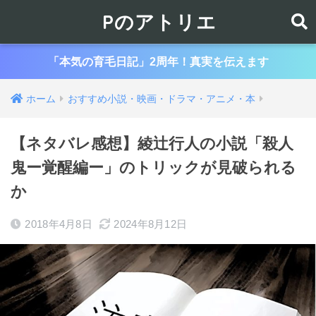
Pのアトリエ
「本気の育毛日記」2周年！真実を伝えます
ホーム
おすすめ小説・映画・ドラマ・アニメ・本
【ネタバレ感想】綾辻行人の小説「殺人
鬼ー覚醒編ー」のトリックが見破られる
か
2018年4月8日
2024年8月12日