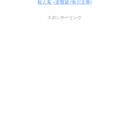
殺人鬼 ‐‐逆襲篇 (角川文庫)
スポンサーリンク