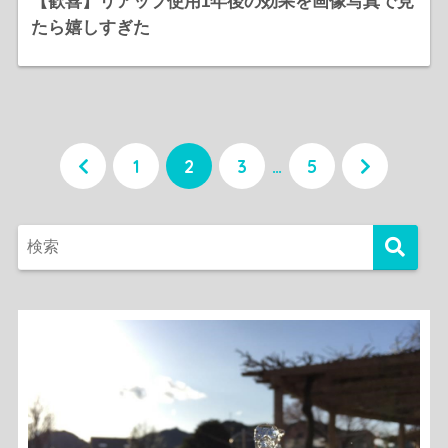
【歓喜】リアップ使用1年後の効果を画像写真で見
たら嬉しすぎた
1
2
3
…
5