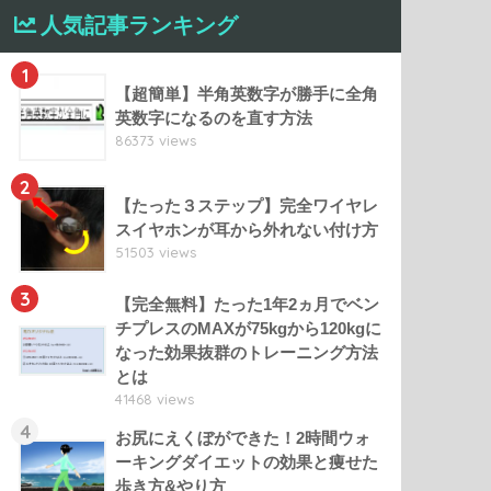
人気記事ランキング
1
【超簡単】半角英数字が勝手に全角
英数字になるのを直す方法
86373 views
2
【たった３ステップ】完全ワイヤレ
スイヤホンが耳から外れない付け方
51503 views
3
【完全無料】たった1年2ヵ月でベン
チプレスのMAXが75kgから120kgに
なった効果抜群のトレーニング方法
とは
41468 views
4
お尻にえくぼができた！2時間ウォ
ーキングダイエットの効果と痩せた
歩き方&やり方