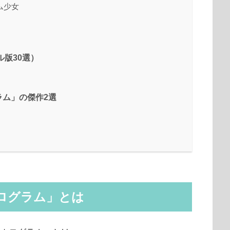
ム少女
ル版30選）
ラム」の傑作2選
ログラム」とは