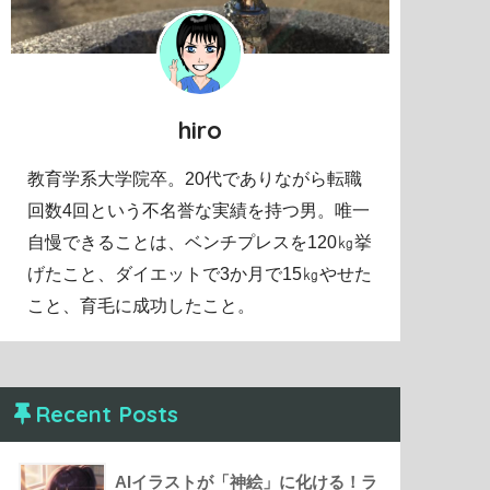
hiro
教育学系大学院卒。20代でありながら転職
回数4回という不名誉な実績を持つ男。唯一
自慢できることは、ベンチプレスを120㎏挙
げたこと、ダイエットで3か月で15㎏やせた
こと、育毛に成功したこと。
Recent Posts
AIイラストが「神絵」に化ける！ラ