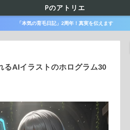
Pのアトリエ
「本気の育毛日記」2周年！真実を伝えます
るAIイラストのホログラム30