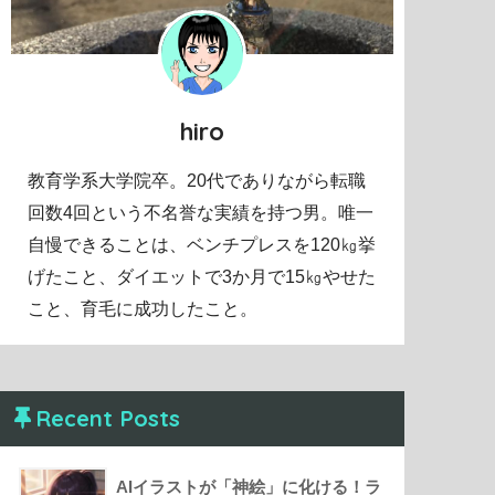
hiro
教育学系大学院卒。20代でありながら転職
回数4回という不名誉な実績を持つ男。唯一
自慢できることは、ベンチプレスを120㎏挙
げたこと、ダイエットで3か月で15㎏やせた
こと、育毛に成功したこと。
Recent Posts
AIイラストが「神絵」に化ける！ラ