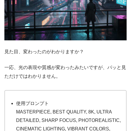
見た目、変わったのがわかりますか？
一応、光の表現や質感が変わったみたいですが、パッと見
ただけではわかりません。
使用プロンプト
MASTERPIECE, BEST QUALITY, 8K, ULTRA
DETAILED, SHARP FOCUS, PHOTOREALISTIC,
CINEMATIC LIGHTING, VIBRANT COLORS,