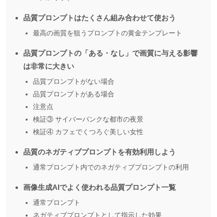
品質プロンプトはたくさん組み合わせて使おう
最高の画質を狙うプロンプトの黄金テンプレート
品質プロンプトの「ある・なし」で画質に与える影響
は非常に大きい
品質プロンプトがない場合
品質プロンプトがある場合
注意点
検証③ サイバーパンクな都市の夜景
検証④ カフェでくつろぐ美しい女性
品質のネガティブプロンプトを有効利用しよう
通常プロンプト内でのネガティブプロンプトの利用
画像生成AIでよく使われる品質プロンプト一覧
通常プロンプト
ネガティブプロンプトとして指示した効果