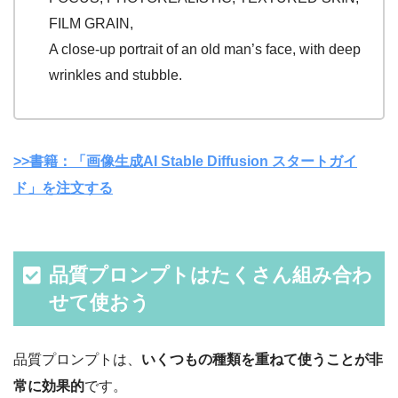
FILM GRAIN,
A close-up portrait of an old man’s face, with deep
wrinkles and stubble.
>>書籍：「画像生成AI Stable Diffusion スタートガイ
ド」を注文する
品質プロンプトはたくさん組み合わ
せて使おう
品質プロンプトは、
いくつもの種類を重ねて使うことが非
常に効果的
です。