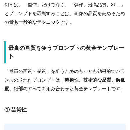
例えば、「傑作」だけでなく、「傑作、最高品質、8k…」
とプロンプトを羅列することは、画像の品質を高めるため
の
最も一般的なテクニック
です。
最高の画質を狙うプロンプトの黄金テンプレー
ト
「最高の画質・品質」を狙うためのもっとも効果的でバラ
ンスの取れたプロンプトは、
芸術性、技術的な品質、解像
度、細部
のすべてを組み合わせた黄金テンプレートです。
① 芸術性