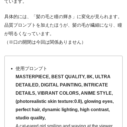
ています。
具体的には、「髪の毛と瞳の輝き」に変化が見られます。
品質プロンプトを加えたほうが、髪の毛が繊細になり、瞳
が明るくなっています。
（※口の開閉は今回は関係ありません）
使用プロンプト
MASTERPIECE, BEST QUALITY, 8K, ULTRA
DETAILED, DIGITAL PAINTING, INTRICATE
DETAILS, VIBRANT COLORS, ANIME STYLE,
(photorealistic skin texture:0.8), glowing eyes,
perfect hair, dynamic lighting, high contrast,
studio quality,
A cat-eared girl smiling and waving at the viewer.