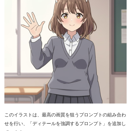
このイラストは、最高の画質を狙うプロンプトの組み合わ
せを行い、「ディテールを強調するプロンプト」を追加し