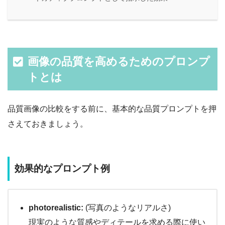
画像の品質を高めるためのプロンプ
トとは
品質画像の比較をする前に、基本的な品質プロンプトを押
さえておきましょう。
効果的なプロンプト例
photorealistic:
(写真のようなリアルさ)
現実のような質感やディテールを求める際に使い