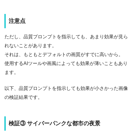
注意点
ただし、品質プロンプトを指示しても、あまり効果が見ら
れないことがあります。
それは、もともとデフォルトの画質がすでに高いから。
使用するAIツールや画風によっても効果が薄いこともあり
ます。
以下、品質プロンプトを指示しても効果が小さかった画像
の検証結果です。
検証③ サイバーパンクな都市の夜景