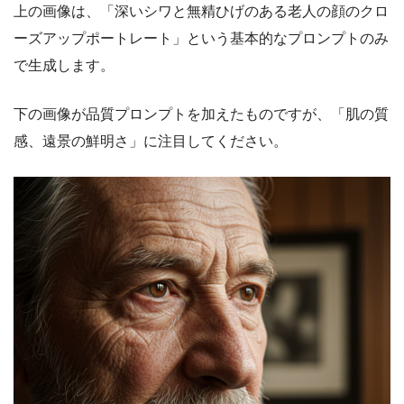
上の画像は、「深いシワと無精ひげのある老人の顔のクロ
ーズアップポートレート」という基本的なプロンプトのみ
で生成します。
下の画像が品質プロンプトを加えたものですが、「肌の質
感、遠景の鮮明さ」に注目してください。